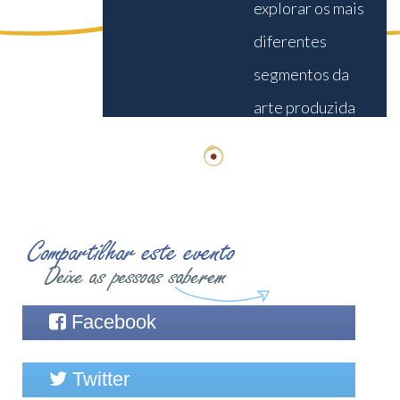
explorar os mais
diferentes
segmentos da
arte produzida
nos estados
brasileiros e em
espaços
internacionais,
bem como
repensar a
Facebook
formação do arte-
educador.
Twitter