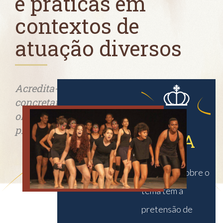
e práticas em
contextos de
atuação diversos
Acredita-se que o evento contribua
concretamente na construção de outros
olhares e análises críticas em um espaço
propício para tal.
TEMA
O recorte sobre o
tema tem a
pretensão de