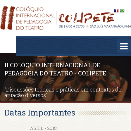
Pular
Pular
para
para
conteúdo
menu
principal
principal
To
na
II COLÓQUIO INTERNACIONAL DE
PEDAGOGIA DO TEATRO - COLIPETE
"Discussões teóricas e práticas em contextos de
atuação diversos"
Datas Importantes
ABRIL - 2018